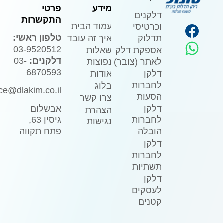
מידע
פרטי
דלקנים
התקשרות
עמוד הבית
וכרטיסי
טלפון ראשי:
איך זה עובד
תדלוק
03-9520512
שאלות
אספקת דלק
דלקנים:
03-
נפוצות
לאתר (צובר)
6870593
אודות
דלקן
לחברות
בלוג
ice@dlakim.co.il
הסעות
ֿצרו קשר
אבשלום
דלקן
הצהרת
גיסין 63,
לחברות
נגישות
פתח תקווה
הובלה
דלקן
לחברות
תשתיות
דלקן
לעסקים
קטנים