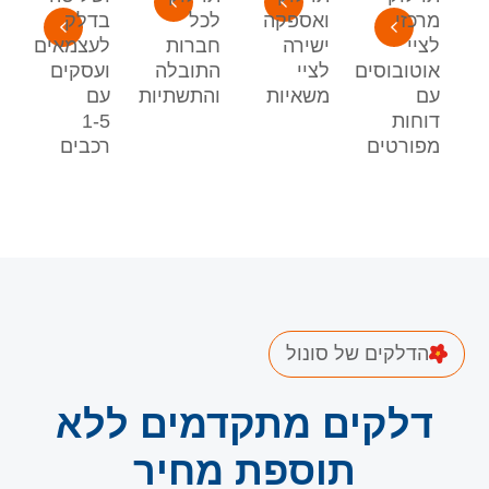
מרכזי
ואספקה
לכל
בדלק
לציי
ישירה
חברות
לעצמאים
אוטובוסים
לציי
התובלה
ועסקים
עם
משאיות
והתשתיות
עם
דוחות
1-5
מפורטים
רכבים
הדלקים של סונול
דלקים מתקדמים ללא
תוספת מחיר