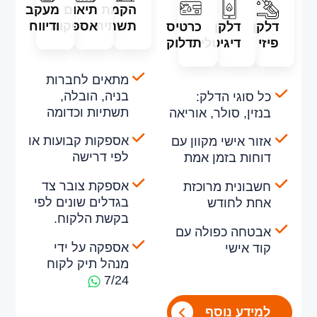
הקמת
תיאום
מעקב
תשתית
אספקות
ודיווח
דלקן
דלקן
כרטיס
פיזי
דיגיטלי
תדלוק
מתאים לחברות
בניה, הובלה,
כל סוגי הדלק:
תשתיות וכדומה
בנזין, סולר, אוריאה
אספקות קבועות או
אזור אישי מקוון עם
לפי דרישה
דוחות בזמן אמת
אספקת צובר צד
חשבונית מרוכזת
בגדלים שונים לפי
אחת לחודש
בקשת הלקוח.
אבטחה כפולה עם
אספקה על ידי
קוד אישי
מנהל תיק לקוח
7/24
למידע נוסף