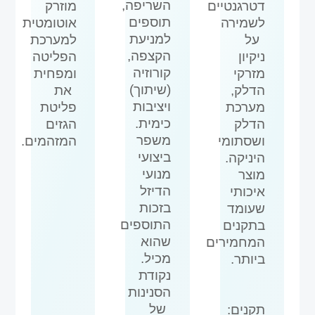
השריפה,
דטרגנטיים
מוזרק
תוספים
לשמירה
אוטומטית
למניעת
על
למערכת
הקצפה,
ניקיון
הפליטה
קורוזיה
מזרקי
ומפחית
(שיתוך)
הדלק,
את
ויציבות
מערכת
פליטת
כימית.
הדלק
הגזים
משפר
ושסתומי
המזהמים.
ביצועי
היניקה.
מנועי
מוצר
הדיזל
איכותי
בזכות
שעומד
התוספים
בתקנים
שהוא
המחמירים
מכיל.
ביותר.
נקודת
הסנינות
של
תקנים: