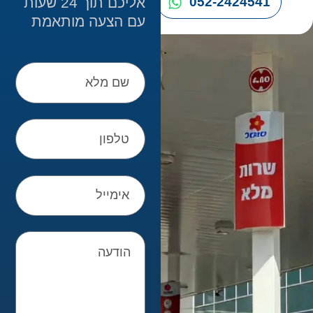
אליכם תוך 24 שעות
052-2424541
עם הצעה מותאמת
שם
מלא
טלפון
אימייל
הודעה