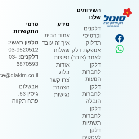
השירותים
שלנו
מידע
פרטי
דלקנים
התקשרות
עמוד הבית
וכרטיסי
טלפון ראשי:
איך זה עובד
תדלוק
03-9520512
שאלות
אספקת דלק
דלקנים:
03-
נפוצות
לאתר (צובר)
6870593
אודות
דלקן
לחברות
בלוג
ice@dlakim.co.il
הסעות
ֿצרו קשר
אבשלום
דלקן
הצהרת
גיסין 63,
לחברות
נגישות
פתח תקווה
הובלה
דלקן
לחברות
תשתיות
דלקן
לעסקים