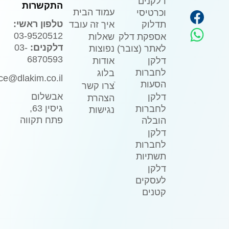
דלקנים
התקשרות
עמוד הבית
וכרטיסי
טלפון ראשי:
איך זה עובד
תדלוק
03-9520512
שאלות
אספקת דלק
דלקנים:
03-
נפוצות
לאתר (צובר)
6870593
אודות
דלקן
לחברות
בלוג
ice@dlakim.co.il
הסעות
ֿצרו קשר
אבשלום
דלקן
הצהרת
גיסין 63,
לחברות
נגישות
פתח תקווה
הובלה
דלקן
לחברות
תשתיות
דלקן
לעסקים
קטנים