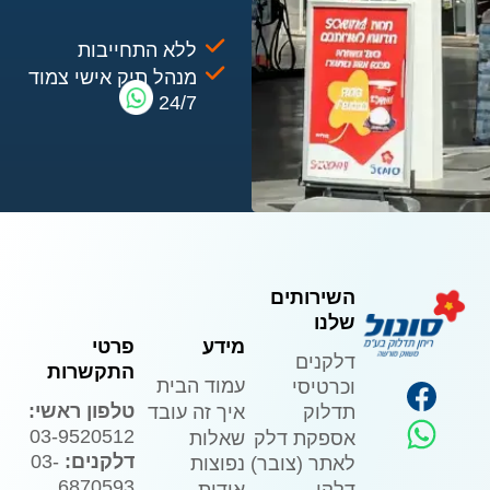
ללא התחייבות
מנהל תיק אישי צמוד
24/7
השירותים
שלנו
מידע
פרטי
דלקנים
התקשרות
עמוד הבית
וכרטיסי
טלפון ראשי:
איך זה עובד
תדלוק
03-9520512
שאלות
אספקת דלק
דלקנים:
03-
נפוצות
לאתר (צובר)
6870593