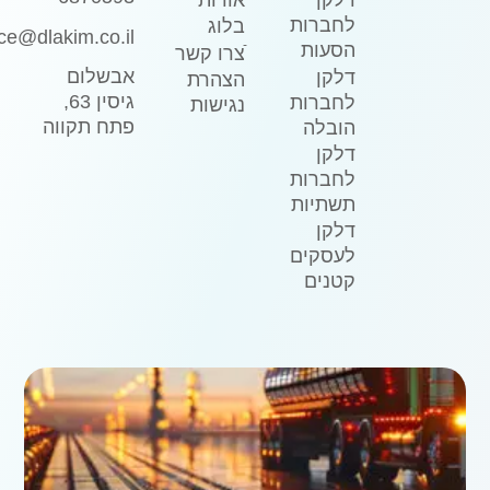
אודות
דלקן
לחברות
בלוג
ice@dlakim.co.il
הסעות
ֿצרו קשר
אבשלום
דלקן
הצהרת
גיסין 63,
לחברות
נגישות
פתח תקווה
הובלה
דלקן
לחברות
תשתיות
דלקן
לעסקים
קטנים