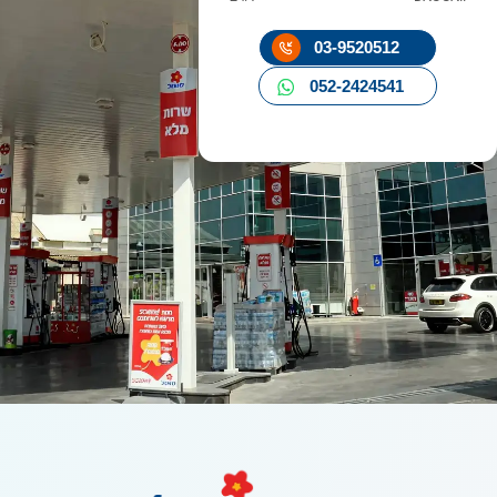
03-9520512
052-2424541